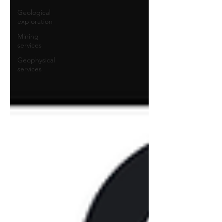
Geological
exploration
Mining
services
Geophysical
services